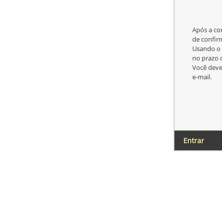
Após a co
de confir
Usando o l
no prazo 
Você deve
e-mail.
Entrar