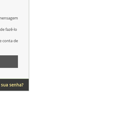
a mensagem
de fazê-lo
e conta de
 sua senha?